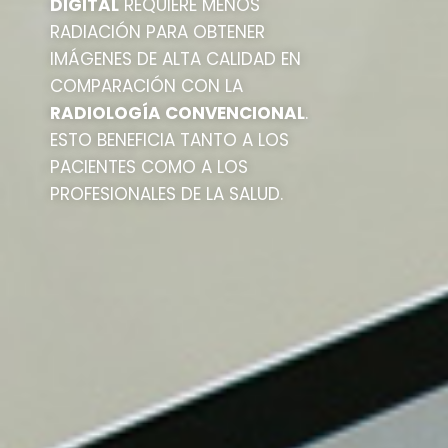
DIGITAL
REQUIERE MENOS
RADIACIÓN PARA OBTENER
IMÁGENES DE ALTA CALIDAD EN
COMPARACIÓN CON LA
RADIOLOGÍA CONVENCIONAL
.
ESTO BENEFICIA TANTO A LOS
PACIENTES COMO A LOS
PROFESIONALES DE LA SALUD.