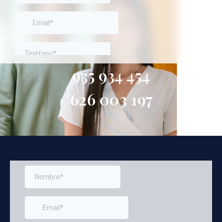
935 934 454
626 003 197