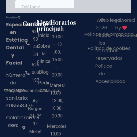
©
Aviso legal
Powered
Menú
Horarios
Contacto
Especialistas
principal
2026.
by
Lunes:
en
935
Política de privacidad
Todos
MedicalM
Inicio
10:00
Estética
93
los
– 13
Sobre
Dental
44
Política de cookies
derechos
:00,
la
y
54
reservados.
15:00
clínica
Facial
626
Política
–
Blog
003
de
Número
20:00
197
Accesibilidad
de
Pedir
Martes:
registro
cita
info@escanillacasal.com
10:00 –
sanitario:
13:00,
Av.
E08558476
16:00–
Burgos
20:30
21, 2º
Colaboramos
1ª
con:
Miercoles:
Mollet
10:00 –