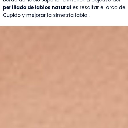
perfilado de labios natural
es resaltar el arco de
Cupido y mejorar la simetría labial.