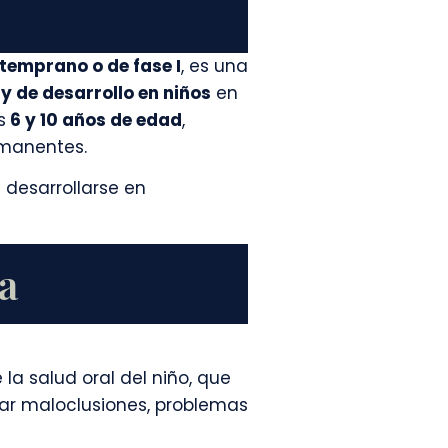
temprano o de fase I
, es una
y de desarrollo en niños
en
s
6 y 10 años de edad
,
rmanentes.
n desarrollarse en
a
a salud oral del niño, que
icar maloclusiones, problemas