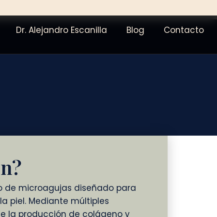
Dr. Alejandro Escanilla
Blog
Contacto
en?
o de microagujas diseñado para
la piel. Mediante múltiples
e la producción de colágeno y