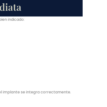
diata
ien indicado:
s el implante se integra correctamente.