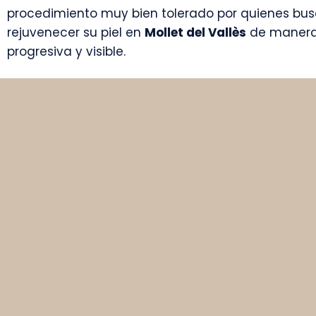
procedimiento muy bien tolerado por quienes bu
rejuvenecer su piel en
Mollet del Vallès
de maner
progresiva y visible.