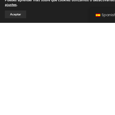
Puedes aprender más sobre qué cookies utilizamos o desactivarlas
ajustes
.
Aceptar
Spanis