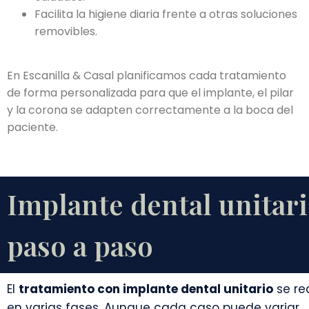
Facilita la higiene diaria frente a otras soluciones
removibles.
En Escanilla & Casal planificamos cada tratamiento
de forma personalizada para que el implante, el pilar
y la corona se adapten correctamente a la boca del
paciente.
Implante dental unitar
paso a paso
El
tratamiento con implante dental unitario
se re
en varias fases. Aunque cada caso puede variar